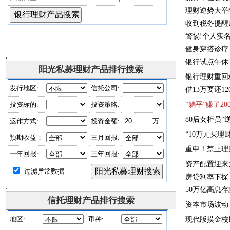
理财逆势大举
收到税务提醒
警惕!个人实
健身穿搭诊疗
.
银
行
试
点
午
休
阳光私募理财产品排行搜索
银行理财重回
借
1
3
万
要
还
1
2
“
躺
平
”
赚
了
2
0
8
0
后
女
柜
员
“
“
1
0
万
元
买
理
重
申
！
禁
止
理
资产配置迎来
房贷利率下探
.
5
0
万
亿
高
息
存
信托理财产品排行搜索
资
本
市
场
波
动
现
代
版
摸
金
校