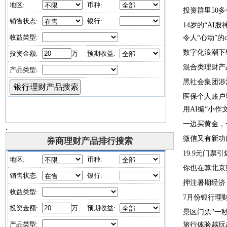
投
资
群
里
5
0
多
14岁的“AI股
令
人
“
心
动
”
的
数
字
化
浪
潮
下
混
合
类
理
财
产
黑
社
会
集
团
涉
医保个人账户
用
A
I
编
“
小
作
一
边
买
黄
金
，
.
微
信
又
有
新
功
券商理财产品排行搜索
1
9
.
9
元
门
票
引
你
也
在
算
北
京
押
注
暑
期
经
济
7
月
份
银
行
理
景区门票"一
旅行体验越玩越深