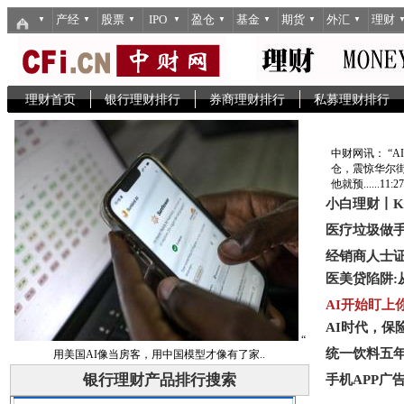
产经
股票
IPO
盈仓
基金
期货
外汇
理财
▼
▼
▼
▼
▼
▼
▼
▼
理财首页
银行理财排行
券商理财排行
私募理财排行
中财网讯： “AI股
仓，震惊华尔街
他就预......
11:2
小
白
理
财
丨
K
医
疗
垃
圾
做
经销商人士
医
美
贷
陷
阱
:
AI开始盯上
A
I
时
代
，
保
“
统
一
饮
料
五
用
美
国
A
I
像
当
房
客
，
用
中
国
模
型
才
像
有
了
家
.
.
银行理财产品排行搜索
手
机
A
P
P
广