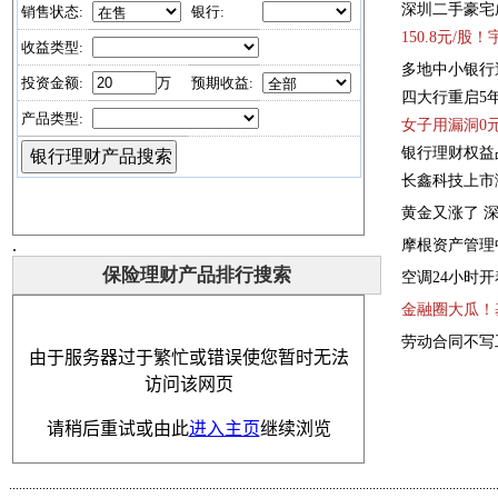
深圳二手豪宅
1
5
0
.
8
元
/
股
！
多地中小银行
四大行重启5
女子用漏洞0
银行理财权益
长
鑫
科
技
上
市
黄
金
又
涨
了
.
摩
根
资
产
管
理
保险理财产品排行搜索
空
调
2
4
小
时
开
金
融
圈
大
瓜
！
劳动合同不写